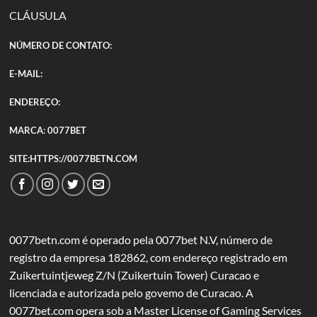
CLÁUSULA
NÚMERO DE CONTATO:
E-MAIL:
ENDEREÇO:
MARCA: 0077BET
SITE:HTTPS://0077BETN.COM
0077betn.com é operado pela 0077bet N.V, número de
registro da empresa 182862, com endereço registrado em
Zuikertuintjeweg Z/N (Zuikertuin Tower) Curacao e
licenciada e autorizada pelo govemo de Curacao. A
0077bet.com opera sob a Master License of Gaming Services