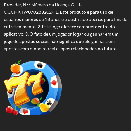
Provider, N.V. Número da Licença:GLH-
OCCHKTW0702832024 1. Este produto é para uso de
usuários maiores de 18 anos e é destinado apenas para fins de
entretenimento. 2. Este jogo oferece compras dentro do
aplicativo. 3. O fato de um jogador jogar ou ganhar em um
jogo de apostas sociais não significa que ele ganhará em
apostas com dinheiro real e jogos relacionados no futuro.