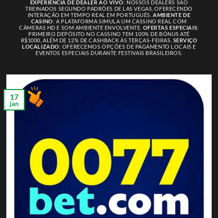
EXPERIÊNCIA DE DEALER AO VIVO
: NOSSOS DEALERS SÃO
TREINADOS SEGUNDO PADRÕES DE LAS VEGAS, OFERECENDO
INTERAÇÃO EM TEMPO REAL EM PORTUGUÊS.
AMBIENTE DE
CASINO
: A PLATAFORMA SIMULA UM CASSINO REAL COM
CÂMERAS HD E SOM AMBIENTE ENVOLVENTE.
OFERTAS ESPECIAIS
:
PRIMEIRO DEPÓSITO NO CASSINO TEM 100% DE BÔNUS ATÉ
R$1000, ALÉM DE 12% DE CASHBACK ÀS TERÇAS-FEIRAS.
SERVIÇO
LOCALIZADO
: OFERECEMOS OPÇÕES DE PAGAMENTO LOCAIS E
EVENTOS ESPECIAIS DURANTE FESTIVAIS BRASILEIROS.
17
jan