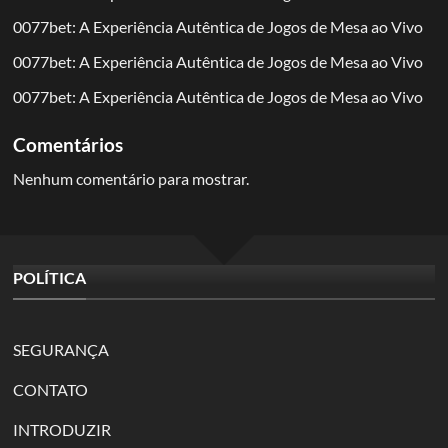
0077bet: A Experiência Autêntica de Jogos de Mesa ao Vivo
0077bet: A Experiência Autêntica de Jogos de Mesa ao Vivo
0077bet: A Experiência Autêntica de Jogos de Mesa ao Vivo
Comentários
Nenhum comentário para mostrar.
POLÍTICA
SEGURANÇA
CONTATO
INTRODUZIR