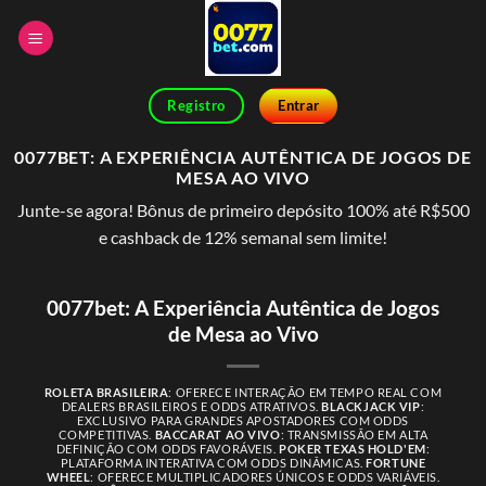
Skip
to
content
Entrar
Registro
0077BET: A EXPERIÊNCIA AUTÊNTICA DE JOGOS DE
MESA AO VIVO
Junte-se agora! Bônus de primeiro depósito 100% até R$500
e cashback de 12% semanal sem limite!
0077bet: A Experiência Autêntica de Jogos
de Mesa ao Vivo
ROLETA BRASILEIRA
: OFERECE INTERAÇÃO EM TEMPO REAL COM
DEALERS BRASILEIROS E ODDS ATRATIVOS.
BLACKJACK VIP
:
EXCLUSIVO PARA GRANDES APOSTADORES COM ODDS
COMPETITIVAS.
BACCARAT AO VIVO
: TRANSMISSÃO EM ALTA
DEFINIÇÃO COM ODDS FAVORÁVEIS.
POKER TEXAS HOLD'EM
:
PLATAFORMA INTERATIVA COM ODDS DINÂMICAS.
FORTUNE
WHEEL
: OFERECE MULTIPLICADORES ÚNICOS E ODDS VARIÁVEIS.